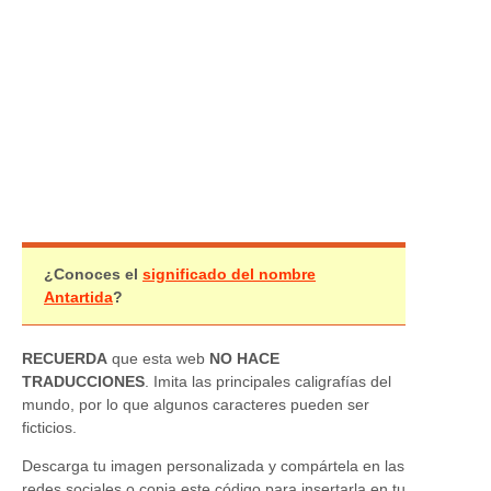
¿Conoces el
significado del nombre
Antartida
?
RECUERDA
que esta web
NO HACE
TRADUCCIONES
. Imita las principales caligrafías del
mundo, por lo que algunos caracteres pueden ser
ficticios.
Descarga tu imagen personalizada y compártela en las
redes sociales o copia este código para insertarla en tu