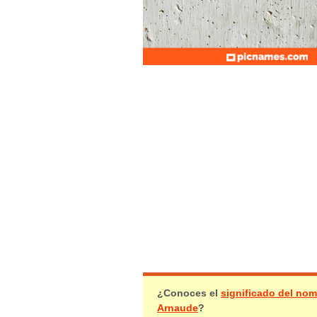
¿Conoces el
significado del no
Arnaude
?