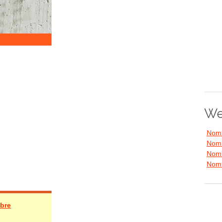
We
Nomb
Nomb
Nomb
Nomb
mbre