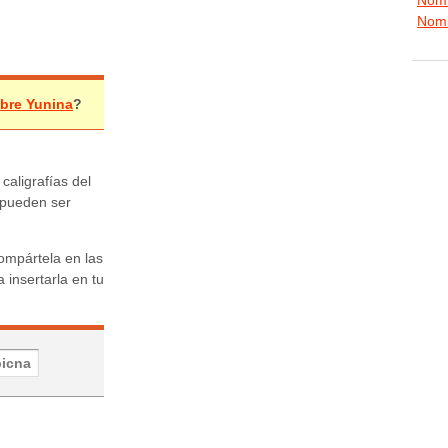
Nomb
mbre Yunina
?
 caligrafías del
 pueden ser
ompártela en las
 insertarla en tu