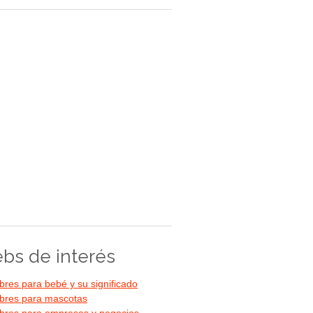
bs de interés
res para bebé y su significado
res para mascotas
res para empresas y negocios