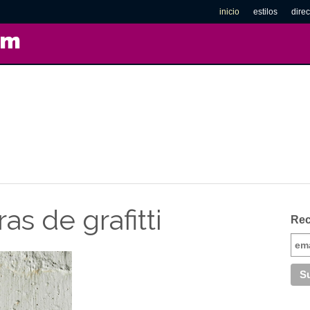
inicio
estilos
direc
om
as de grafitti
Rec