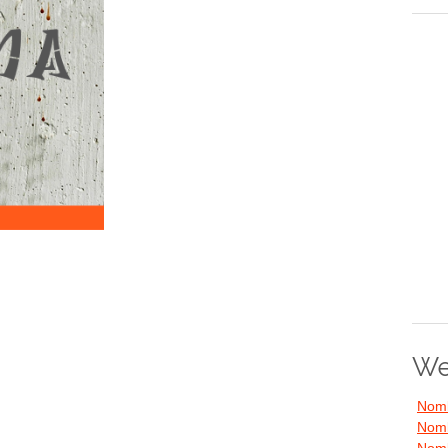
We
Nomb
Nomb
Nomb