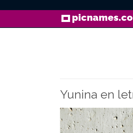
picnames.c
Yunina en letr