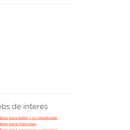
bs de interés
res para bebé y su significado
res para mascotas
res para empresas y negocios