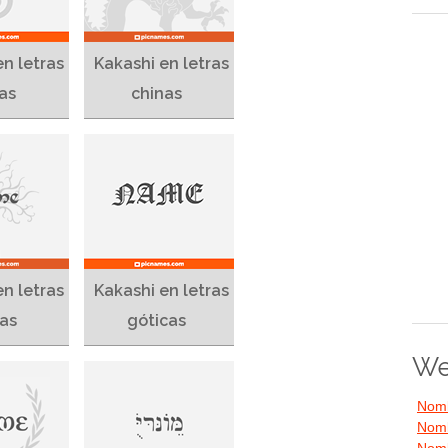
en letras
Kakashi en letras
as
chinas
en letras
Kakashi en letras
cas
góticas
We
Nomb
Nomb
Nomb