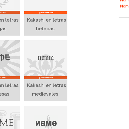
Nomb
en letras
Kakashi en letras
gas
hebreas
en letras
Kakashi en letras
esas
medievales