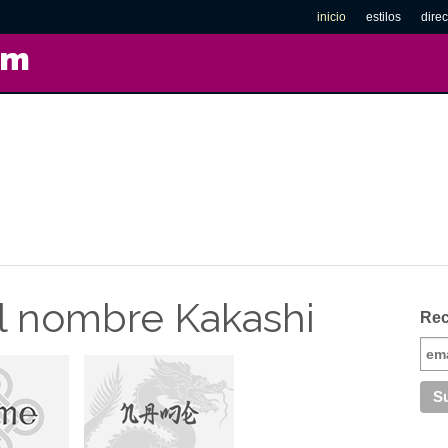
inicio
estilos
direc
om
l nombre Kakashi
Rec