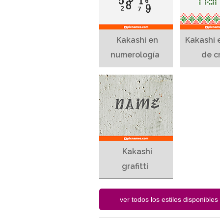
Kakashi en
Kakashi 
numerología
de c
Kakashi
grafitti