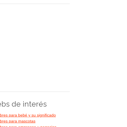
bs de interés
res para bebé y su significado
res para mascotas
res para empresas y negocios