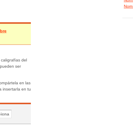
Nomb
mbre
 caligrafías del
 pueden ser
ompártela en las
 insertarla en tu