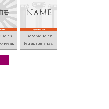
que en
Botanique en
ponesas
letras romanas