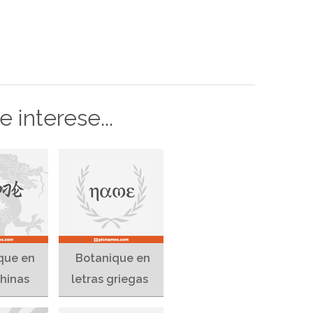
 interese...
que en
Botanique en
chinas
letras griegas