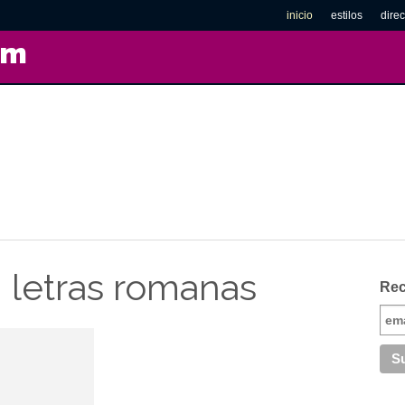
inicio
estilos
direc
om
 letras romanas
Rec