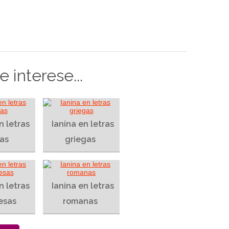
 interese...
n letras
Ianina en letras
as
griegas
n letras
Ianina en letras
esas
romanas