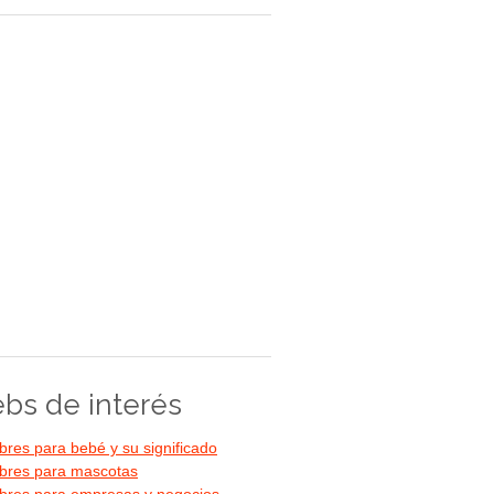
bs de interés
res para bebé y su significado
res para mascotas
res para empresas y negocios