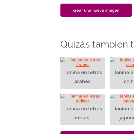
Quizás también te
Ianina en letras
Ianina e
árabes
chin
Ianina en letras
Ianina e
indias
japon