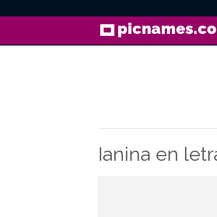
picnames.c
Ianina en letr