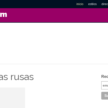
inicio
estilos
direc
om
as rusas
Rec