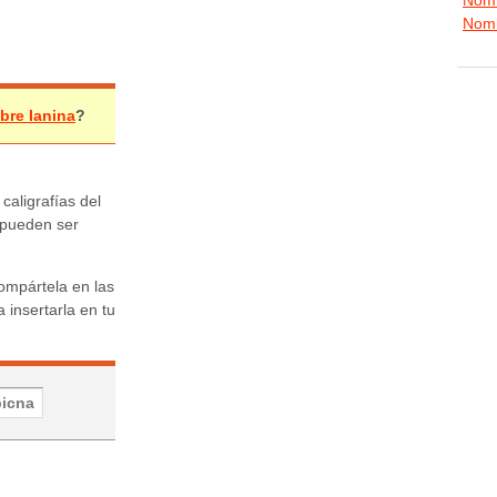
Nomb
bre Ianina
?
 caligrafías del
 pueden ser
ompártela en las
 insertarla en tu