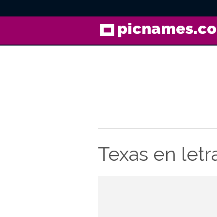
picnames.c
Texas en letr