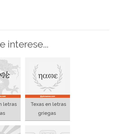
 interese...
n letras
Texas en letras
as
griegas