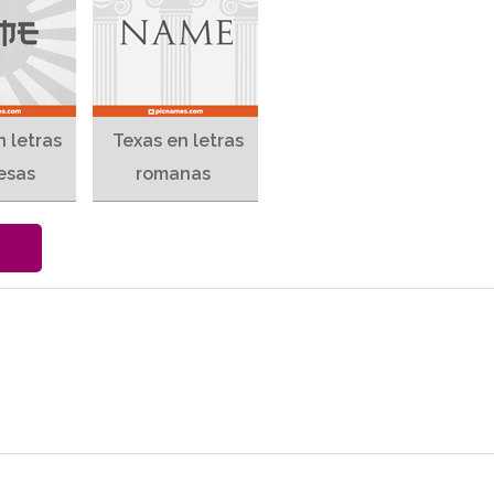
n letras
Texas en letras
esas
romanas