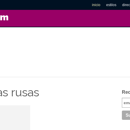
inicio
estilos
direc
om
as rusas
Rec