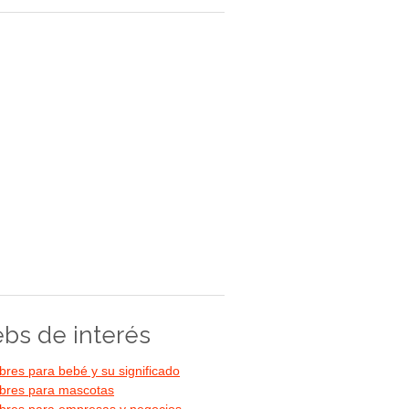
bs de interés
res para bebé y su significado
res para mascotas
res para empresas y negocios