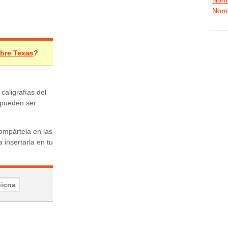
Nomb
mbre Texas
?
 caligrafías del
 pueden ser
ompártela en las
 insertarla en tu