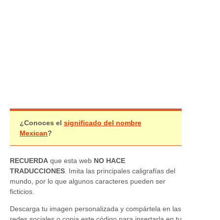
¿Conoces el
significado del nombre
Mexican
?
RECUERDA
que esta web
NO HACE
TRADUCCIONES
. Imita las principales caligrafías del
mundo, por lo que algunos caracteres pueden ser
ficticios.
Descarga tu imagen personalizada y compártela en las
redes sociales o copia este código para insertarla en tu